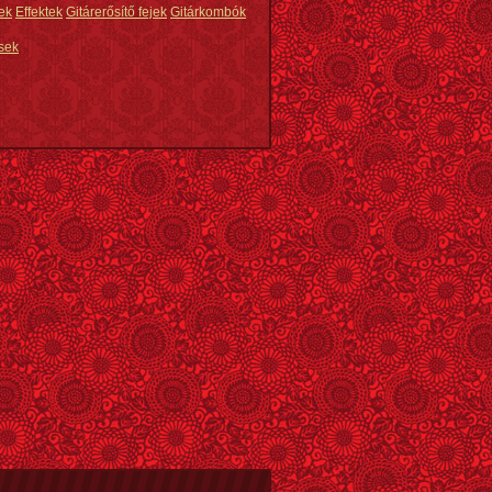
ek
Effektek
Gitárerősítő fejek
Gitárkombók
sek