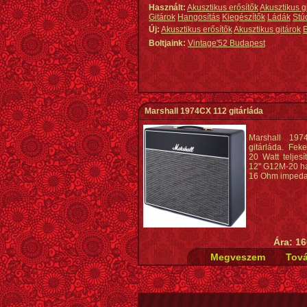
Használt:
Akusztikus erősítők
Akusztikus g
Gitárok
Hangosítás
Kiegészítők
Ládák
Stú
Új:
Akusztikus erősítők
Akusztikus gitárok
E
Boltjaink:
Vintage'52 Budapest
Marshall 1974CX 112 gitárláda
Marshall 19
gitárláda. Feket
20 Watt teljesí
12" G12M-20 h
16 Ohm impeda
Ára: 16