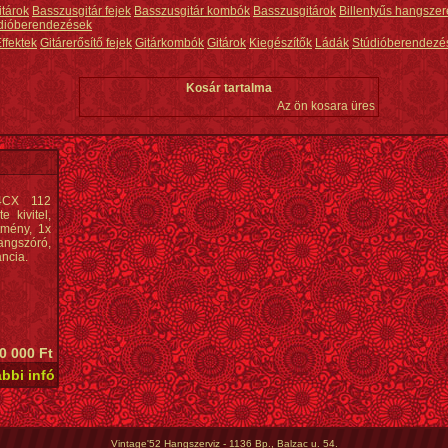
itárok
Basszusgitár fejek
Basszusgitár kombók
Basszusgitárok
Billentyűs hangszer
dióberendezések
ffektek
Gitárerősítő fejek
Gitárkombók
Gitárok
Kiegészítők
Ládák
Stúdióberendezé
Kosár tartalma
Az ön kosara üres
74CX 112
e kivitel,
tmény, 1x
angszóró,
ncia.
0 000 Ft
Vintage'52 Hangszerviz - 1136 Bp., Balzac u. 54.