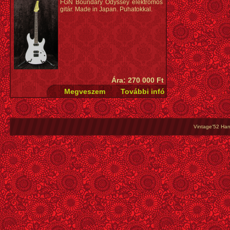
FGN Boundary Odyssey elektromos
Test: mahagóni, habos kőris tetővel (homokfúvott)
Húrok: D'Addario 
gitár. Made in Japan. Puhatokkal.
Nyak: 5-részes juhar és amarant
Szín: Pezsgőa
Fogólap: Macassar ében, 400 mm rádiusszal
Metallic)
Berakás: fehér csepp
Hangszedők: Fishman® Fluence Modern Humbucker
Elektronika: hangerő, hangszín, 3-állású pickup
kapcsoló
Hardware szín: fekete nikkel
Híd: single hardtail, testen átmenő húrokkal
Bundok: 24
Kulcsok: Cort® Staggered Locking
Ára: 270 000 Ft
Húrok: D'Addario® YB EXL 110
Szín: mélylila homokfúvott (EDV - Etched Deep
Violet)
Vintage'52 Hang