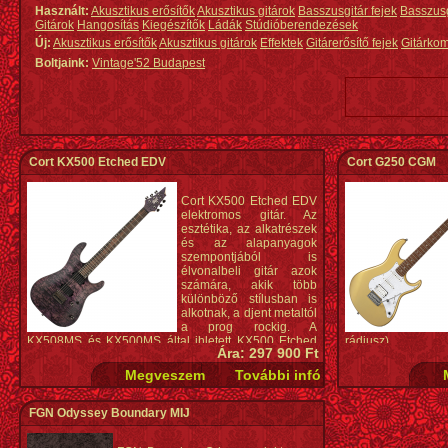
Használt:
Akusztikus erősítők
Akusztikus gitárok
Basszusgitár fejek
Basszus
Gitárok
Hangosítás
Kiegészítők
Ládák
Stúdióberendezések
Új:
Akusztikus erősítők
Akusztikus gitárok
Effektek
Gitárerősítő fejek
Gitárko
Boltjaink:
Vintage'52 Budapest
Cort KX500 Etched EDV
Cort G250 CGM
Cort KX500 Etched EDV
elektromos gitár. Az
esztétika, az alkatrészek
és az alapanyagok
szempontjából is
élvonalbeli gitár azok
számára, akik több
különböző stílusban is
alkotnak, a djent metaltól
a prog rockig. A
KX508MS és KX500MS által ihletett KX500 Etched
rádiusz)
Ára: 297 900 Ft
Black a KX széria új szárnyashajója, hagyományos
Bundok: 22
hathúros kivitelben, a gitárosok körében
Berakás: pontok
sokoldalúságuk miatt egyre népszerűbb Fishman
Hangszedő: Bluebu
Fluence Modern Humbuckerekkel szerelve.
Elektronika: hange
Hardver szín: króm
FGN Odyssey Boundary MIJ
Konstrukció: csavarozott nyak
Híd: 2-pontos trem
Menzúra: 25,5" (648 mm)
Kulcs: Die-cast