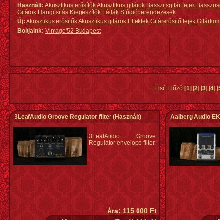
Használt:
Akusztikus erősítők
Akusztikus gitárok
Basszusgitár fejek
Basszus
Gitárok
Hangosítás
Kiegészítők
Ládák
Stúdióberendezések
Új:
Akusztikus erősítők
Akusztikus gitárok
Effektek
Gitárerősítő fejek
Gitárko
Boltjaink:
Vintage'52 Budapest
Első Előző
[1]
[
2
] [
3
] [
4
] [
3LeafAudio Groove Regulator filter
(Használt)
Aalberg Audio E
3LeafAudio Groove
Regulator envelope filter.
Ára: 115 000 Ft