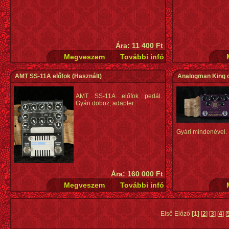
Ára: 11 400 Ft
AMT SS-11A előfok
(Használt)
Analogman King o
AMT SS-11A előfok pedál.
Gyári doboz, adapter.
Gyári mindenével.
Ára: 160 000 Ft
Első Előző
[1]
[
2
] [
3
] [
4
] [