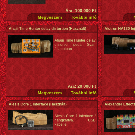
Ára: 100 000 Ft
Ahajii Time Hunter delay distortion
(Használt)
Alctron HA130 fej
Ahajii Time Hunter delay
distortion pedál. Gyári
állapotban.
Ára: 20 000 Ft
Alesis Core 1 interface
(Használt)
Alexander Effect
Alesis Core 1 interface /
hangkártya. USB
kábellel.