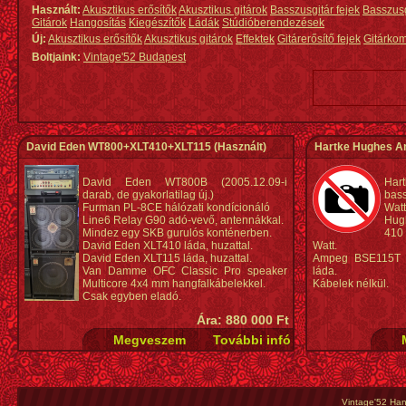
Használt:
Akusztikus erősítők
Akusztikus gitárok
Basszusgitár fejek
Basszus
Gitárok
Hangosítás
Kiegészítők
Ládák
Stúdióberendezések
Új:
Akusztikus erősítők
Akusztikus gitárok
Effektek
Gitárerősítő fejek
Gitárko
Boltjaink:
Vintage'52 Budapest
David Eden WT800+XLT410+XLT115
(Használt)
Hartke Hughes A
David Eden WT800B (2005.12.09-i
Har
darab, de gyakorlatilag új.)
bas
Furman PL-8CE hálózati kondícionáló
Watt
Line6 Relay G90 adó-vevő, antennákkal.
Hug
Mindez egy SKB gurulós konténerben.
410
David Eden XLT410 láda, huzattal.
Watt.
David Eden XLT115 láda, huzattal.
Ampeg BSE115T U
Van Damme OFC Classic Pro speaker
láda.
Multicore 4x4 mm hangfalkábelekkel.
Kábelek nélkül.
Csak egyben eladó.
Ára: 880 000 Ft
Vintage'52 Hang