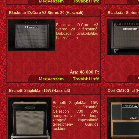
Blackstar ID:Core V3 Stereo 20
(Használt)
Blackstar Series
Blackstar ID:Core V3
Stereo 20 gitárkombó.
Dobozos, gyakorlatilag
használatlan.
Ára: 48 000 Ft
Brunetti SingleMan 16W
(Használt)
Cort CM10G fal
(H
Brunetti SingleMan 16W
csöves gitárkombó.
Celestion V30 60W
hangszóróval, Fx loop,
zengető, kapcsolható
teljesítmény. Gurulós
rackben.