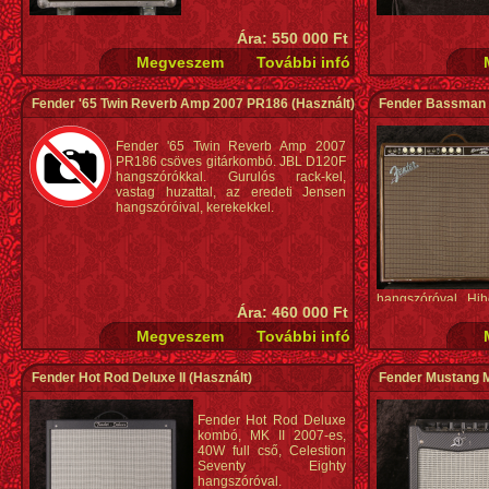
Ára: 550 000 Ft
Fender '65 Twin Reverb Amp 2007 PR186
(Használt)
Fender Bassman
Fender '65 Twin Reverb Amp 2007
PR186 csöves gitárkombó. JBL D120F
hangszórókkal. Gurulós rack-kel,
vastag huzattal, az eredeti Jensen
hangszóróival, kerekekkel.
hangszóróval. Hih
Ára: 460 000 Ft
persze nagyon neh
Fender Hot Rod Deluxe II
(Használt)
Fender Mustang M
Fender Hot Rod Deluxe
kombó, MK II 2007-es,
40W full cső, Celestion
Seventy Eighty
hangszóróval.