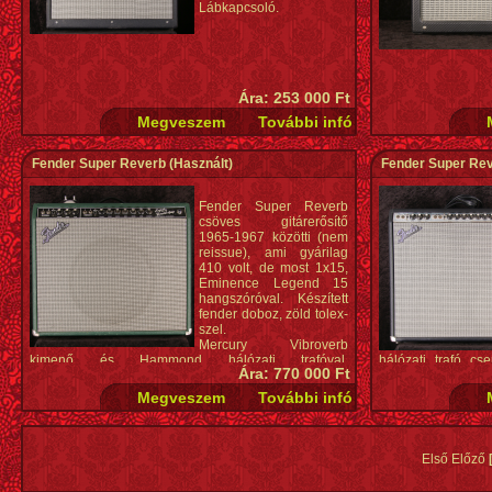
Lábkapcsoló.
Ára: 253 000 Ft
Fender Super Reverb
(Használt)
Fender Super Re
Fender Super Reverb
csöves gitárerősítő
1965-1967 közötti (nem
reissue), ami gyárilag
410 volt, de most 1x15,
Eminence Legend 15
hangszóróval. Készített
fender doboz, zöld tolex-
szel.
Mercury Vibroverb
kimenő és Hammond hálózati trafóval,
hálózati trafó cse
Ára: 770 000 Ft
Lábkapcsolóval.
minden más eredet
Első Előző