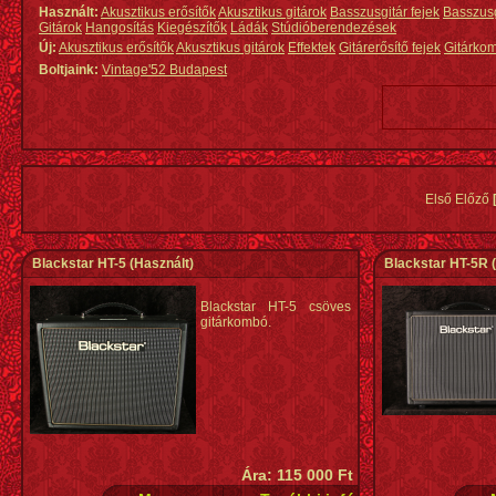
Használt:
Akusztikus erősítők
Akusztikus gitárok
Basszusgitár fejek
Basszus
Gitárok
Hangosítás
Kiegészítők
Ládák
Stúdióberendezések
Új:
Akusztikus erősítők
Akusztikus gitárok
Effektek
Gitárerősítő fejek
Gitárko
Boltjaink:
Vintage'52 Budapest
Első Előző
Blackstar HT-5
(Használt)
Blackstar HT-5R
(
Blackstar HT-5 csöves
gitárkombó.
Ára: 115 000 Ft