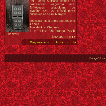
Phil Jones Suitcase kombó, és
hozzátartozó kiegészítő láda.
Jó/Közepes állapotban, de
kiválóan szól. Az erősítő egyik
pucurkája az eq-ról hiányzik.
200 watts into 8 ohms and 300 into
4 ohms
Two Identical Channels
4 - HP 4 inch PJB Piranha Type B
Speakers
Ára: 340 000 Ft
Active/Passive input buttons
Optical limiters
Headphone out
Preamp out
FX loop
Speak-On extension speaker jack
Tuner out
Vintage'52 Hang
Ultra low noise pre amplifier circuit
5-Band graphic EQ
Master Volume control
Bottom-ported Cabinet