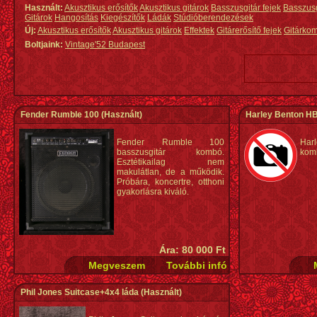
Használt:
Akusztikus erősítők
Akusztikus gitárok
Basszusgitár fejek
Basszus
Gitárok
Hangosítás
Kiegészítők
Ládák
Stúdióberendezések
Új:
Akusztikus erősítők
Akusztikus gitárok
Effektek
Gitárerősítő fejek
Gitárko
Boltjaink:
Vintage'52 Budapest
Fender Rumble 100
(Használt)
Harley Benton H
Fender Rumble 100
Har
basszusgitár kombó.
komb
Esztétikailag nem
makulátlan, de a működik.
Próbára, koncertre, otthoni
gyakorlásra kiváló.
Ára: 80 000 Ft
Phil Jones Suitcase+4x4 láda
(Használt)