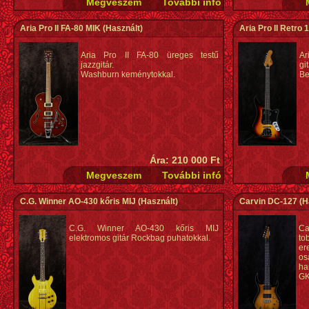
Aria Pro II FA-80 MIK
(Használt)
Aria Pro II Retro 
Aria Pro II FA-80 üreges testű
Ar
jazzgitár.
gi
Washburn keménytokkal.
Be
Ára: 210 000 Ft
C.G. Winner AO-430 kőris MIJ
(Használt)
Carvin DC-127
(H
C.G. Winner AO-430 kőris MIJ
C
elektromos gitár Rockbag puhatokkal.
to
er
os
ha
GK