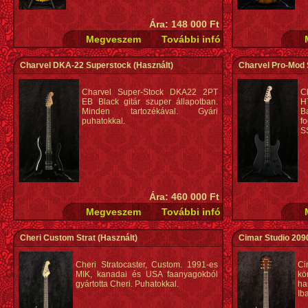
Ára: 148 000 Ft
Charvel DKA-22 Superstock
(Használt)
Charvel Pro-Mod
Charvel Super-Stock DKA22 2PT
C
EB Black gitár szuper állapotban.
H
Minden tartozékával. Gyári
B
puhatokkal.
f
S
Ára: 460 000 Ft
Cheri Custom Strat
(Használt)
Cimar Studio 209
Cheri Stratocaster, Custom. 1991-es
C
MIK, kanadai és USA faanyagokból
k
gyártotta Cheri. Puhatokkal.
ha
Ib