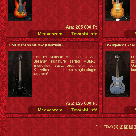
Ára: 205 000 Ft
Cort Manson MBM-2
(Használt)
D'Angelico Excel
Cort by Manson Meta series Matt
D'
Bellamy signature series MBM-2.
sz
Eredetileg Sustaineres gitár volt.
G
Killswitch, humbi-single-single
ke
kapcsoló.
Ára: 125 000 Ft
Első Előző
[1]
[
2
] [
3
] [
4
] [