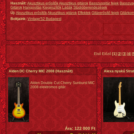
Használt:
Akusztikus erősítők
Akusztikus gitárok
Basszusgitár fejek
Basszus
Gitárok
Hangosítás
Kiegészítők
Ládák
Stúdióberendezések
Új:
Akusztikus erősítők
Akusztikus gitárok
Effektek
Gitárerősítő fejek
Gitárko
Boltjaink:
Vintage'52 Budapest
Első Előző
[1]
[
2
] [
3
] [
4
] [
Alden DC Cherry MIC 2008
(Használt)
Alexa nyakú Stra
Alden Double Cut Cherry Sunburst MIC
2008 elektromos gitár.
Ára: 122 000 Ft