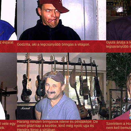
 évjárat
Gyula árulja a 
Godzilla, aki a legcsúnyább bringás a világon.
legsavanyúbb é
Harang minden bringások istene és példaképe. De
l vele egy
Szerintem a Hoo
amint gitárt kap a kezébe, kinő még nyolc ujja és
zik.
nem kell bemut
Hendrix forog a sírjában.