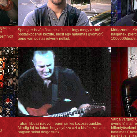
egkapta
Spengler István őskuncsaftunk. Hogy megy az idő,
Móricznorbi: K
tt
postáskocsival kezdte, most egy hatalmas gyönyörű
halljanak, pier
Nem volt
gépe van postás jelvény nélkül.
1000000dioptriá
Varga vargabi G
Tátrai Tibusz nagyon régen jár kis közösségünkbe.
gyengíti) már 
Mindig fáj ha látom hogy nyúzza azt a kis ékszert amin
billentyűseként
g.
nagyon sokat dolgoztunk.
hatalmas Chevy
barátjával a D.M