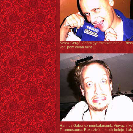
Szász Gergő, Ádám gyermekkori barija. Rossz
volt, pont olyan mint Ő.
Hannus Gábor ex munkatársunk. Vigyázni kel
Tirannosaurus Rex szivét ültették beléje. Láts