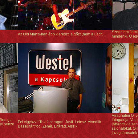
Szerintem Jamie
Az Old Man's-ben épp kiereszti a gőzt (nem a Lacit).
mindenki. Ő egy
Virághalmi Oliv
Mindig a
látogatója. Va
Fel vigyázz!! Telefont ragad. Javít. Letesz. Átvedlik.
nyi pénze
játszottak a z
Bassgitárt fog. Zenél. Elfárad. Alszik.
szignálokat. Ol
jazzgitárosaink 