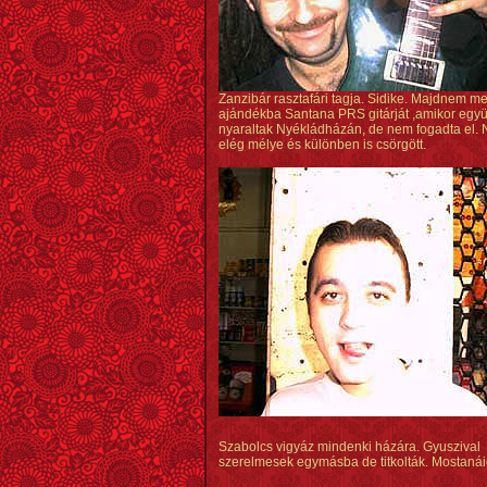
Zanzibár rasztafári tagja. Sidike. Majdnem m
ajándékba Santana PRS gitárját ,amikor együ
nyaraltak Nyékládházán, de nem fogadta el. 
elég mélye és különben is csörgött.
Szabolcs vigyáz mindenki házára. Gyuszival
szerelmesek egymásba de titkolták. Mostanái