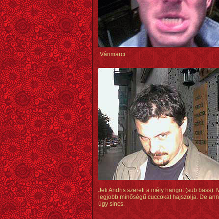
Várimarci...
Jeli Andris szereti a mély hangot (sub bass). 
legjobb minőségű cuccokat hajszolja. De an
úgy sincs.