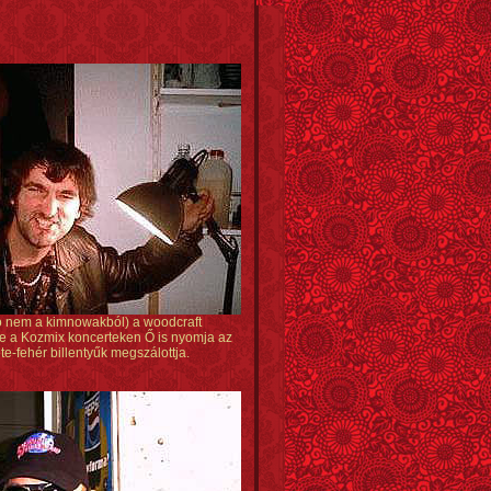
 nem a kimnowakból) a woodcraft
e a Kozmix koncerteken Ő is nyomja az
ete-fehér billentyűk megszálottja.