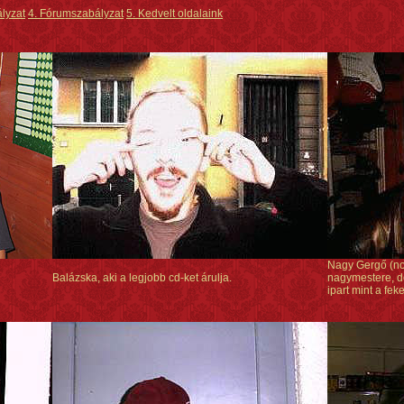
ályzat
4. Fórumszabályzat
5. Kedvelt oldalaink
Nagy Gergő (no
Balázska, aki a legjobb cd-ket árulja.
nagymestere, d
ipart mint a fek