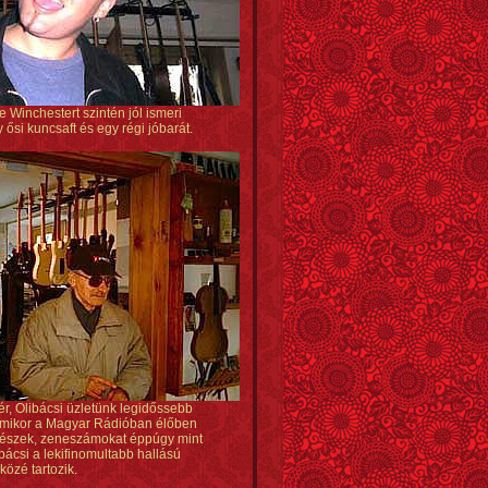
 Winchestert szintén jól ismeri
 ősi kuncsaft és egy régi jóbarát.
ér, Olibácsi üzletünk legidőssebb
lamikor a Magyar Rádióban élőben
enészek, zeneszámokat éppúgy mint
ibácsi a lekifinomultabb hallású
közé tartozik.