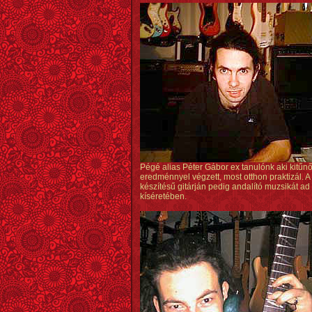
Pégé alias Péter Gábor ex tanulónk aki kitűn
eredménnyel végzett, most otthon praktizál. A 
készítésű gitárján pedig andalító muzsikát ad 
kíséretében.