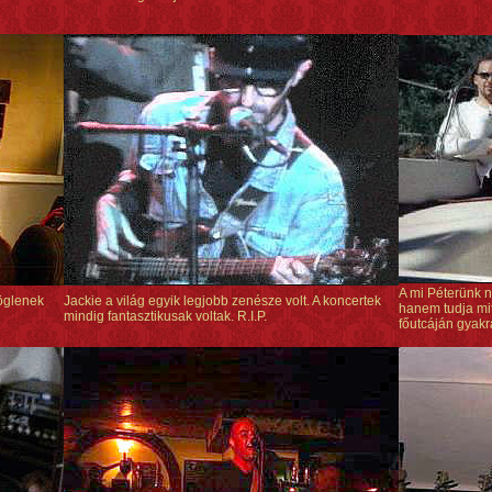
A mi Péterünk n
döglenek
Jackie a világ egyik legjobb zenésze volt. A koncertek
hanem tudja mit
mindig fantasztikusak voltak. R.I.P.
főutcáján gyakr