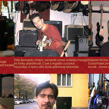
ő
Pély Barnabás United, mindenki ismeri erőteljes hangját
Gabrieli Richie
saját
és funky gitárstílusát. Csak a legjobb cuccokat
Ezüst Patak ze
elő barátai
használja. A nyers ütős tiszta gitárhang kedvelője.
kocsik...nnnna e