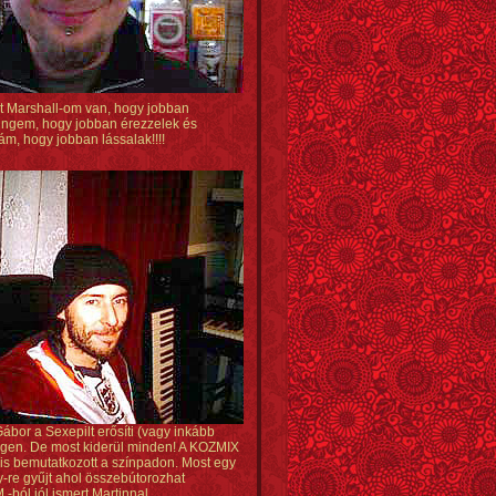
ét Marshall-om van, hogy jobban
cingem, hogy jobban érezzelek és
m, hogy jobban lássalak!!!!
ábor a Sexepilt erősíti (vagy inkább
régen. De most kiderül minden! A KOZMIX
 is bemutatkozott a színpadon. Most egy
-re gyűjt ahol összebútorozhat
.-ból jól ismert Martinnal.