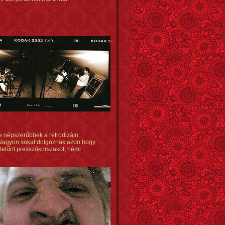
e népszerűbbek a retrodizájn
Nagyon sokat dolgoznak azon hogy
a letűnt presszókorszakot, némi