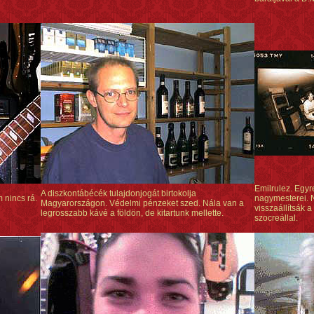
Emilrulez. Egyr
A diszkontábécék tulajdonjogát birtokolja
 nincs rá.
nagymesterei. 
Magyarországon. Védelmi pénzeket szed. Nála van a
visszaállítsák 
legrosszabb kávé a földön, de kitartunk mellette.
szocreállal.