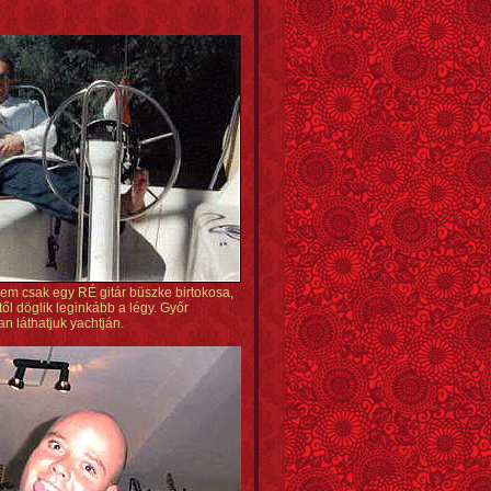
em csak egy RÉ gitár büszke birtokosa,
ől döglik leginkább a légy. Győr
an láthatjuk yachtján.