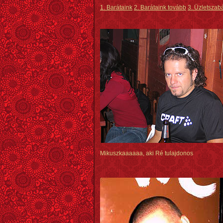
1. Barátaink
2. Barátaink tovább
3. Üzletszab
Mikuszkaaaaaa, aki Ré tulajdonos