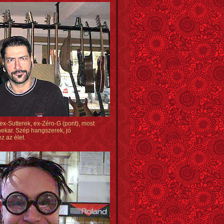
 ex-Sutterek, ex-Zéro-G (pont), most
nekar. Szép hangszerek, jó
z az élet.