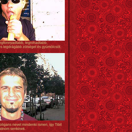
legfonnyadtabb, legrohadtabb,
s legdrágább zölséget és gyümölcsöt.
ligans nevet mindenki ismeri, így Tibit
atnom senkinek.