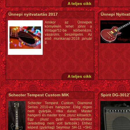
A teljes cikk
Ünnepi nyitvatartás 2017
Ünnepi Nyitvat
Amikor az Ünnepek
környékén lehet jönni a
Vintage'52-be körbenézni,
vásárolni, beszélgetni. Az
első munkanap:2018 január
8.
A teljes cikk
Schecter Tempest Custom MIK
Spirit DG-3012
Schecter Tempest Custom, Diamond
Series 2010-es hangszer. Elég régen
nem gyártják, ritka darab. Master
hangerő és master tone, plusz killswitch.
Egy plusz gyári keménytokkal
(eredetileg nem volt tartozék.) Ehhez
képest (gyárilag) Seymour SH-11 +SH1