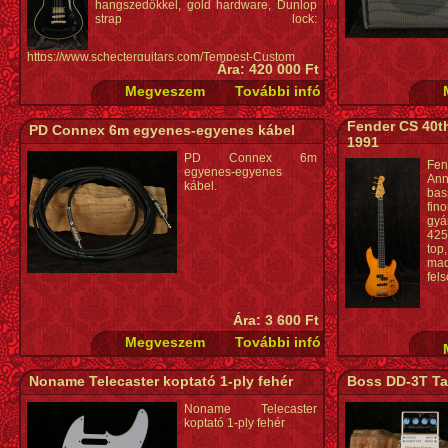
hangszedőkkel, gold hardware, Dunlop
strap lock:
https://www.schecterguitars.com/Tempest-Custom
Ára: 420 000 Ft
Fender CS 40t
PD Connex 6m egyenes-egyenes kábel
1991
PD Connex 6m
Fe
egyenes-egyenes
Ann
kábel.
bas
fin
gyá
425
top
ma
fel
Ára: 3 600 Ft
Noname Telecaster koptató 1-ply fehér
Boss DD-3T Tap
Noname Telecaster
koptató 1-ply fehér