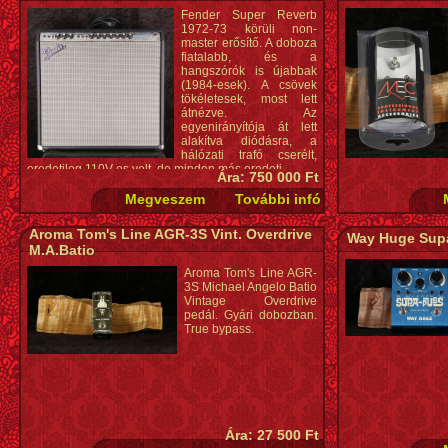
Fender Super Reverb
1972-73 körüli non-
master erősítő. A doboza
fiatalabb, és a
hangszórók is újabbak
(1984-esek). A csövek
tökéletesek, most lett
átnézve. Az
egyenirányítója át lett
alakítva diódásra, a
hálózati trafó cserélt,
eredetileg 110V-os volt, de minden más eredeti.
Ára: 750 000 Ft
Aroma Tom's Line AGR-3S Vint. Overdrive
Way Huge Sup
M.A.Batio
Aroma Tom's Line AGR-
3S Michael Angelo Batio
Vintage Overdrive
pedál. Gyári dobozban.
True bypass.
Ára: 27 500 Ft