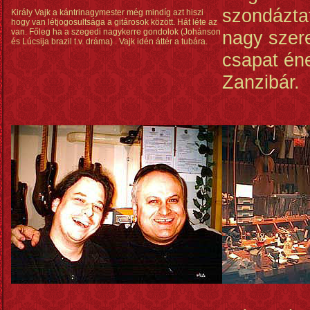
szondázta
Király Vajk a kántrinagymester még mindíg azt hiszi
hogy van létjogosultsága a gitárosok között. Hát léte az
van. Főleg ha a szegedi nagykerre gondolok (Johánson
nagy szere
és Lúcsija brazil t.v. dráma) . Vajk idén áttér a tubára.
csapat én
Zanzibár.