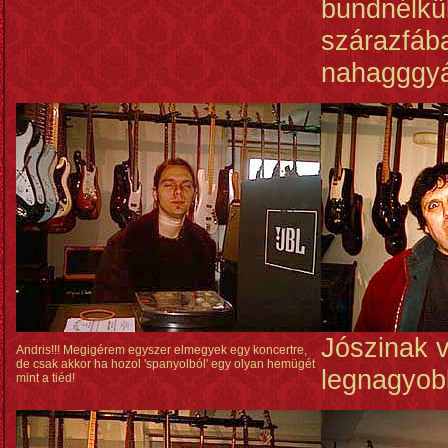
bundnélkül
szárazfáb
nahagggyá
Jószinak v
Andris!!! Megigérem egyszer elmegyek egy koncertre,
de csak akkor ha hozol 'spanyolból' egy olyan hemügét
legnagyob
mint a tiéd!