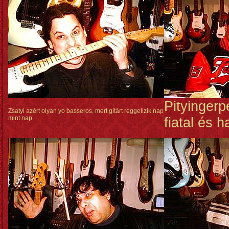
Pityingerpe
Zsatyi azért olyan yo basseros, mert gitárt reggelizik nap
mint nap.
fiatal és 