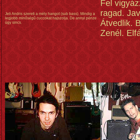
Fel vigyáz
ragad. Jav
Jeli Andris szereti a mély hangot (sub bass). Mindig a
legjobb minőségű cuccokat hajszolja. De annyi pénze
Átvedlik. B
úgy sincs.
Zenél. Elfá