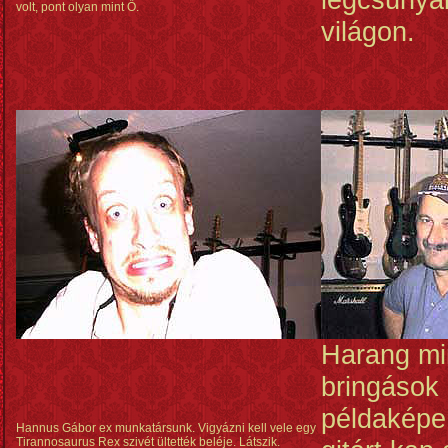
volt, pont olyan mint Ő.
világon.
Harang m
bringások 
példaképe
Hannus Gábor ex munkatársunk. Vigyázni kell vele egy
Tirannosaurus Rex szivét ültették beléje. Látszik.