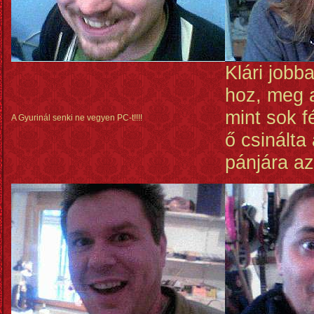
Klári jobb
hoz, meg 
mint sok f
A Gyurinál senki ne vegyen PC-t!!!!
ő csinálta
pánjára az