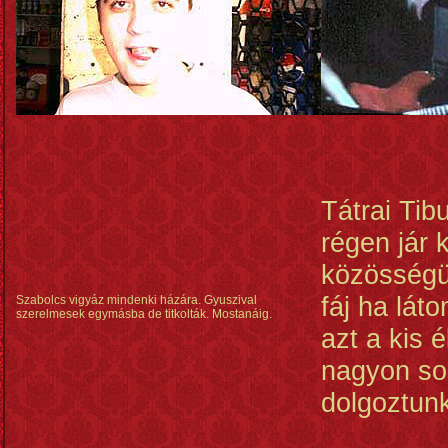
Tátrai Ti
régen jár k
közösségü
fáj ha lát
Szabolcs vigyáz mindenki házára. Gyuszival
szerelmesek egymásba de titkolták. Mostanáig.
azt a kis 
nagyon so
dolgoztun