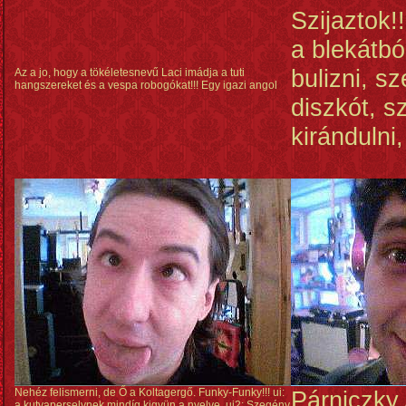
Szijaztok!
a blekátbó
bulizni, s
Az a jo, hogy a tökéletesnevű Laci imádja a tuti
hangszereket és a vespa robogókat!!! Egy igazi angol
diszkót, s
kirándulni, 
Nehéz felismerni, de Ő a Koltagergő. Funky-Funky!!! ui:
Párniczky 
a kutyaperselynek mindíg kigyün a nyelve. ui2: Szegény