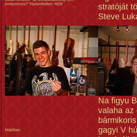
konkurencia?" Kijelenthetem: NEM
stratóját t
Steve Luka
Na figyu B
valaha az 
bármikoris 
gagyi V h
Mátéfiam.