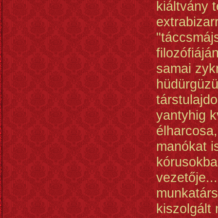
kiáltvány t
extrabizar
"táccsmájs
filozófiájá
samai zykr
hüdürgüzü
társtulajd
yantyhig 
élharcosa,
manókat i
kórusokba
vezetője..
munkatárs
kiszolgált