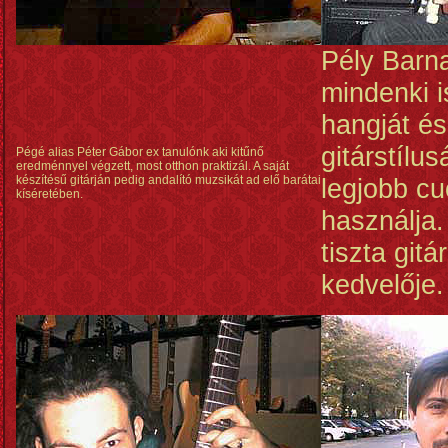
Pély Barn
mindenki i
hangját és
gitárstílu
Pégé alias Péter Gábor ex tanulónk aki kitűnő
eredménnyel végzett, most otthon praktizál. A saját
készítésű gitárján pedig andalító muzsikát ad elő barátai
legjobb c
kíséretében.
használja.
tiszta git
kedvelője.