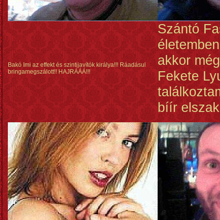
Szántó Fa
életemben
akkor még
Bakó Imi az effekt és szintijavítók királya!!! Ráadásul
bringamegszálott!! HAJRÁÁÁ!!!
Fekete Ly
találkozt
bíír elszak