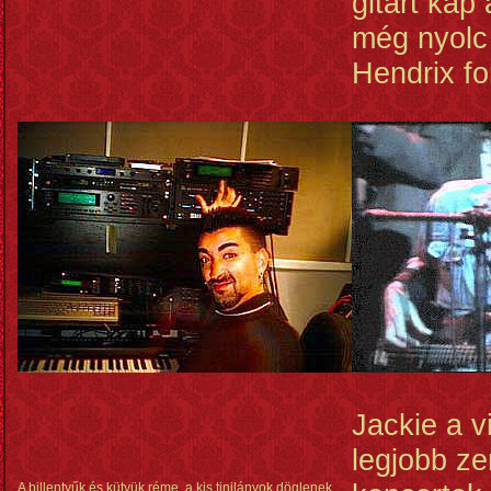
gitárt kap
még nyolc 
Hendrix fo
Jackie a v
legjobb ze
A billentyűk és kütyük réme, a kis tinilányok döglenek