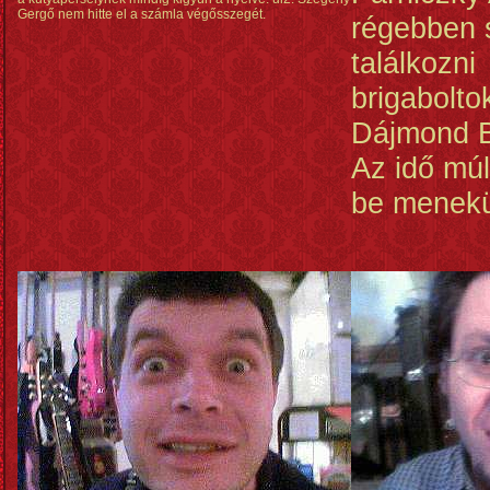
Gergő nem hitte el a számla végősszegét.
régebben s
találkozni
brigabolto
Dájmond B
Az idő múl
be menekü