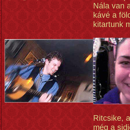
Nála van 
kávé a föl
kitartunk m
Ritcsike, 
még a sidi