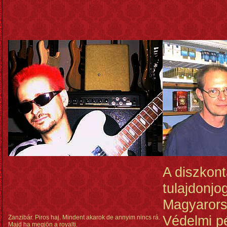
A diszkon
tulajdonjog
Magyarors
Védelmi p
Zanzibár. Piros haj. Mindent akarok de annyim nincs rá.
Majd ha megjön a royalti.