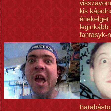
visszavon
kis kápol
énekelget 
leginkább
fantasyk-n
Barabásto