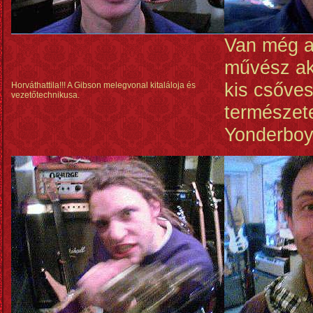
Van még a
művész aki
kis csőves
Horváthattila!!! A Gibson melegvonal kitaláloja és
vezetőtechnikusa.
természet
Yonderbo