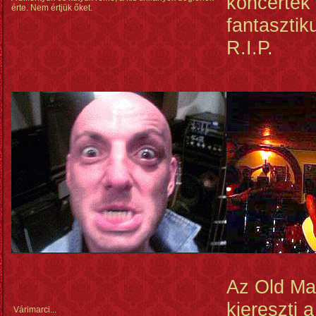
koncertek
érte. Nem értjük őket.
fantasztik
R.I.P.
Az Old Ma
kiereszti 
Várimarci...