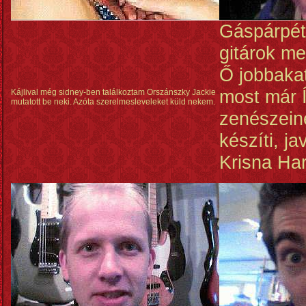
Gáspárpéte
gitárok me
Ő jobbakat
most már Í
Kájlival még sidney-ben találkoztam Orszánszky Jackie
mutatott be neki. Azóta szerelmesleveleket küld nekem.
zenészein
készíti, ja
Krisna Ha