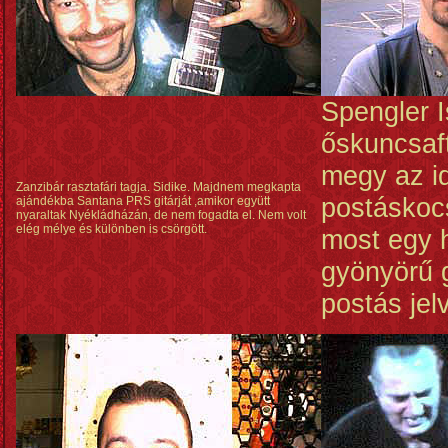
Spengler I
őskuncsaf
megy az i
Zanzibár rasztafári tagja. Sidike. Majdnem megkapta
postáskocs
ajándékba Santana PRS gitárját ,amikor együtt
nyaraltak Nyékládházán, de nem fogadta el. Nem volt
elég mélye és különben is csörgött.
most egy 
gyönyörű 
postás jel