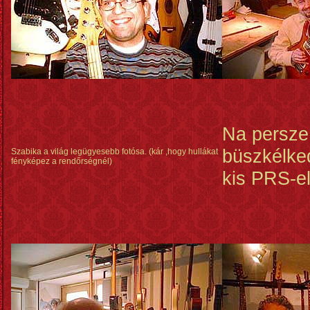
Na persze
büszkélke
Szabika a világ legügyesebb fotósa. (kár ,hogy hullákat
fényképez a rendőrségnél)
kis PRS-el