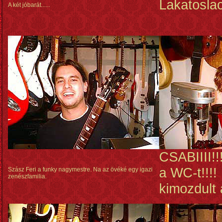
Lakatoslac
A két jóbarát......
CSABIIII!!
a WC-t!!!!
Szász Feri a funky nagymestre. Na az övéké egy igazi
zenészfamilia.
kimozdult 