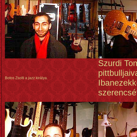
Szurdi Tom
pittbulljai
Botos Zsolti a jazz királya.
Ibanezekke
szerencsé