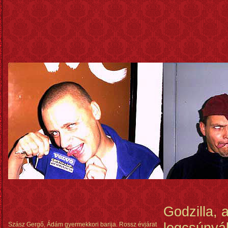
Godzilla, a
legcsúnyá
Szász Gergő, Ádám gyermekkori barija. Rossz évjárat