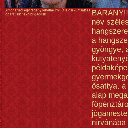
Simonattiról egy regény lehetne írni. Ő is ősi kuntsáft és
BÁRÁNY!!!
jóbarát. ui: haknibrigádd!!!!
név széles
hangszere
a hangsze
gyöngye, 
kutyateny
példaképe
gyermekg
ősattya, 
alap mega
főpénztáro
jógameste
nirvánába 