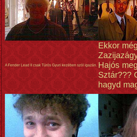
Ekkor mé
Zazijazág
Hajós me
A Fender Lead II csak Túrós Gyuri kezében szól igazán.
Sztár??? 
hagyd ma