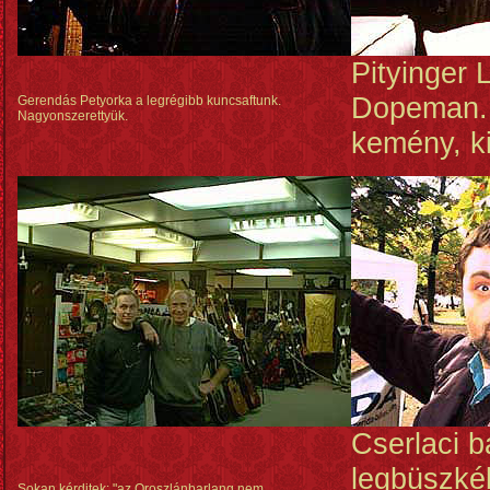
Pityinger 
Dopeman. 
Gerendás Petyorka a legrégibb kuncsaftunk.
Nagyonszerettyük.
kemény, ki
Cserlaci b
legbüszké
Sokan kérditek: "az Oroszlánbarlang nem