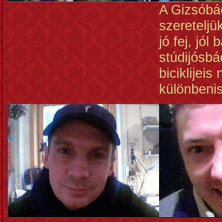
A Gizsóbá
szereteljü
jó fej, jól
stúdijósbá
biciklijeis
különbenis