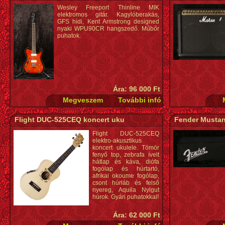
Wesley Freeport Thinline MIK
elektromos gitár. Kagylóberakás,
GFS hídi, Kent Armstrong designed
nyaki WPU90CR hangszedő. Műbőr
puhatok.
Ára: 96 000 Ft
Flight DUC-525CEQ koncert uku
Fender Mustan
Flight DUC-525CEQ
elektro-akusztikus
koncert ukulele. Tömör
fenyő top, zebrafa ívelt
hátlap és káva, diófa
fogólap és húrtartó,
afrikai okoume fogólap,
csont húrláb és felső
nyereg, Aquila Nylgut
húrok. Gyári puhatokkal!
Ára: 62 000 Ft