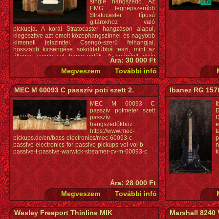
single hangszedő. Az
EMG legnépszerűbb
Stratocaster típusú
gitárokhoz való
pickupja. A korai Stratocaster hangzáson alapul,
kiegészítve azt emelt középhangszínnel és nagyobb
kimeneti jelszinttel. Csengő-szerű felhangjai,
hosszabb kicsengése sokoldalúbbá teszi, mint az
átlagos single-coil hangszedők. A beépített aktív
Ára: 30 000 Ft
előfok gyakorlatilag kizár minden zajt.. * Konstrukció:
Single-coil, aktív * Mágnes: 1db Alnico hasáb * Méret:
Standard (Stratocaster) Single-coil * Szín: Matt fekete
* Vezeték: 3-szálú, EMG-exkluzív * Tartozékok: EMG
MEC M 60093 C passzív poti szett 2.
Ibanez RG 1570
Quik-Connect kábel, csavarok és rugók, hangerő és
hangszín potméter, 9V-os elem és jackdugó aljzat *
MEC M 60093 C
I
Ajánlott pozíció: nyak/közép/híd
passzív potméter szett
D
passzív
D
hangszedőkhöz.
e
https://www.mec-
t
pickups.de/en/bass-electronics/mec-60093-c-
p
passive-electronics-for-passive-pickups-vol-vol-b-
passive-t-passive-warwick-streamer-cv-m-60093-c
k
Ára: 28 000 Ft
Wesley Freeport Thinline MIK
Marshall 8240 