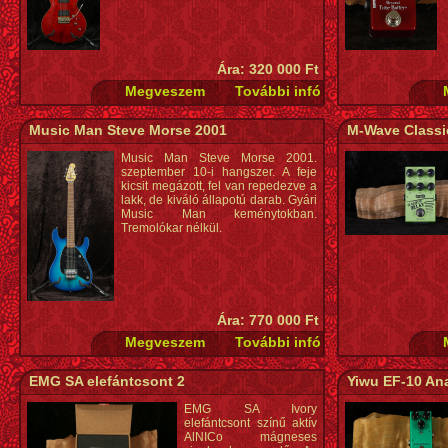
Ára: 320 000 Ft
Music Man Steve Morse 2001
M-Wave Classi
Music Man Steve Morse 2001.
szeptember 10-i hangszer. A feje
kicsit megázott, fel van repedezve a
lakk, de kiváló állapotú darab. Gyári
Music Man keménytokban.
Tremolókar nélkül.
Ára: 770 000 Ft
EMG SA elefántcsont 2
Yiwu EF-10 An
EMG SA Ivory
elefántcsont színű aktív
AlNICo mágneses