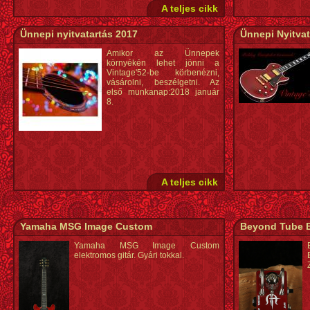
A teljes cikk
Ünnepi nyitvatartás 2017
Ünnepi Nyitvat
Amikor az Ünnepek
környékén lehet jönni a
Vintage'52-be körbenézni,
vásárolni, beszélgetni. Az
első munkanap:2018 január
8.
A teljes cikk
Yamaha MSG Image Custom
Beyond Tube B
Yamaha MSG Image Custom
elektromos gitár. Gyári tokkal.