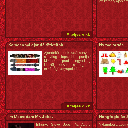
tett komoly ajánlato
A teljes cikk
Karácsonyi ajándékötletünk
Nyitva tartás
Ajándékötletünk karácsonyra:
a világ legszebb pántjai!
Minden pánt egyedileg
készül, kézzel, a legjobb
minőségű anyagokból.
A teljes cikk
Im Memoriam Mr. Jobs.
Hangfoglalás 
Elhunyt Steve Jobs. Az Apple
A Hangfoglaláson 