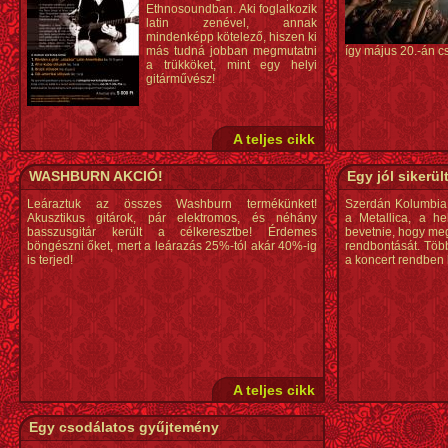
Ethnosoundban. Aki foglalkozik
latin zenével, annak
mindenképp kötelező, hiszen ki
más tudná jobban megmutatni
így május 20.-án cs
a trükköket, mint egy helyi
gitárművész!
A teljes cikk
WASHBURN AKCIÓ!
Egy jól sikerül
Leáraztuk az összes Washburn termékünket!
Szerdán Kolumbia 
Akusztikus gitárok, pár elektromos, és néhány
a Metallica, a he
basszusgitár került a célkeresztbe! Érdemes
bevetnie, hogy me
böngészni őket, mert a leárazás 25%-tól akár 40%-ig
rendbontását. Több 
is terjed!
a koncert rendben 
A teljes cikk
Egy csodálatos gyűjtemény