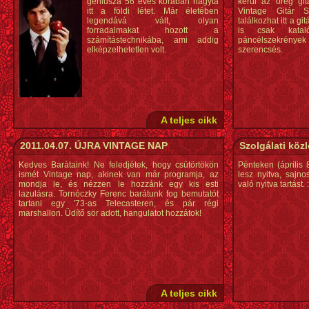
géniusza 56 éves korában hagyta
kerül az öreg gitá
itt a földi létet. Már életében
Vintage Gitár 
legendává vált, olyan
találkozhat itt a g
forradalmakat hozott a
is csak kataló
számítástechnikába, ami addig
páncélszekrénye
elképzelhetetlen volt.
szerencsés.
A teljes cikk
2011.04.07. ÚJRA VINTAGE NAP
Szolgálati köz
Kedves Barátaink! Ne feledjétek, hogy csütörtökön
Pénteken (április 
ismét Vintage nap, akinek van már programja, az
lesz nyitva, sajn
mondja le, és nézzen le hozzánk egy kis esti
való nyitva tartást. :
lazulásra. Tornóczky Ferenc barátunk fog bemutatót
tartani egy '73-as Telecasteren, és pár régi
marshallon. Üdítő sör adott, hangulatot hozzátok!
A teljes cikk