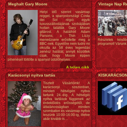
Meghalt Gary Moore
Vintage Nap R
Helyi idő szerint vasárnap
reggel, a spanyolországi Costa
del Sol régió egyik
luxusszállodájának szobájában
holtan találták Gary Moore
gitárost. A halálhírt Adam
Parsons, a Thin Lizzy
menedzsere erősítette meg a
Részletek késő
BBC-nek. Egyelőre nem tudni mi
programot! Várunk 
okozta az 58 éves legendás
zenész halálát, annyit közöltek
csak, hogy Moore éppen
pihenését töltötte a spanyol üdülőhelyen.
A teljes cikk
Karácsonyi nyitva tartás
KISKARÁCSO
Tisztelt Vásárlóink! A
karácsonyi szezonban,
minden hétvégén nyitva
tartunk 24.-éig. A hétvégéi
nyitva tartások függenek az
érdeklődés erősségétől, de
általánosságban minden
szombaton és vasárnap nyitva
leszünk 10:00-16:00-ig, illetve
akár tovább is....