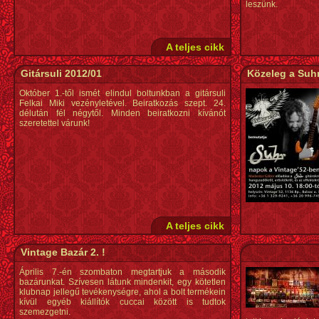
leszünk.
A teljes cikk
Gitársuli 2012/01
Közeleg a Su
Október 1.-től ismét elindul boltunkban a gitársuli
Felkai Miki vezényletével. Beiratkozás szept. 24.
délután fél négytől. Minden beiratkozni kívánót
szeretettel várunk!
A teljes cikk
Vintage Bazár 2. !
Április 7.-én szombaton megtartjuk a második
bazárunkat. Szívesen látunk mindenkit, egy kötetlen
klubnap jellegű tevékenységre, ahol a bolt termékein
kívül egyéb kiállítók cuccai között is tudtok
szemezgetni.