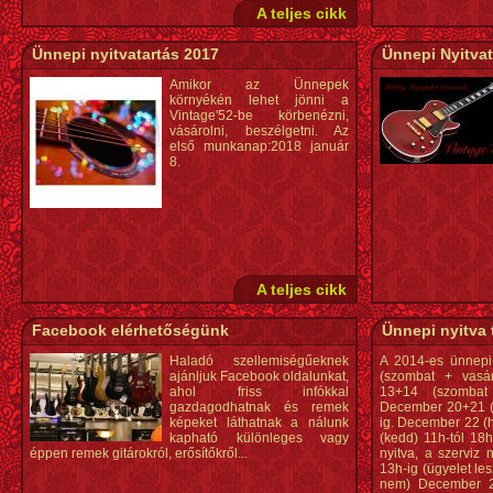
A teljes cikk
Ünnepi nyitvatartás 2017
Ünnepi Nyitvat
Amikor az Ünnepek
környékén lehet jönni a
Vintage'52-be körbenézni,
vásárolni, beszélgetni. Az
első munkanap:2018 január
8.
A teljes cikk
Facebook elérhetőségünk
Ünnepi nyitva 
Haladó szellemiségűeknek
A 2014-es ünnepi
ajánljuk Facebook oldalunkat,
(szombat + vasá
ahol friss infókkal
13+14 (szombat
gazdagodhatnak és remek
December 20+21 (s
képeket láthatnak a nálunk
ig. December 22 (h
kapható különleges vagy
(kedd) 11h-tól 18h
éppen remek gitárokról, erősítőkről...
nyitva, a szerviz
13h-ig (ügyelet les
nem) December 25