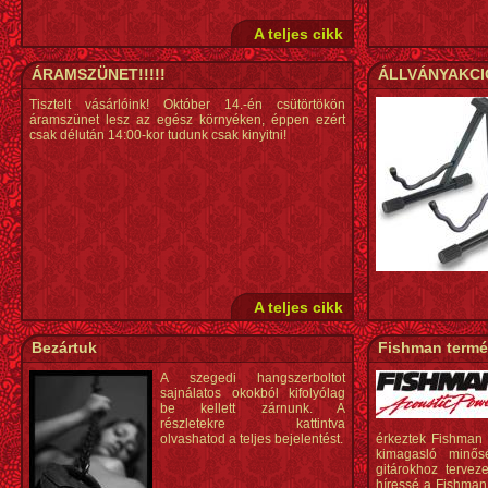
A teljes cikk
ÁRAMSZÜNET!!!!!
ÁLLVÁNYAKCI
Tisztelt vásárlóink! Október 14.-én csütörtökön
áramszünet lesz az egész környéken, éppen ezért
csak délután 14:00-kor tudunk csak kinyitni!
A teljes cikk
Bezártuk
Fishman termé
A szegedi hangszerboltot
sajnálatos okokból kifolyólag
be kellett zárnunk. A
részletekre kattintva
olvashatod a teljes bejelentést.
érkeztek Fishman e
kimagasló minős
gitárokhoz terveze
híressé a Fishman