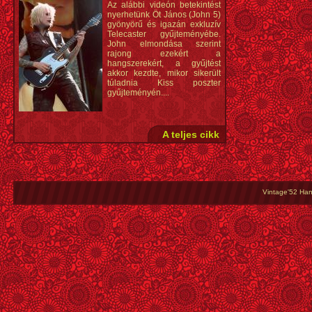
Az alábbi videón betekintést
nyerhetünk Öt János (John 5)
gyönyörű és igazán exkluzív
Telecaster gyűjteményébe.
John elmondása szerint
rajong ezekért a
hangszerekért, a gyűjtést
akkor kezdte, mikor sikerült
túladnia Kiss poszter
gyűjteményén....
A teljes cikk
Vintage'52 Hang