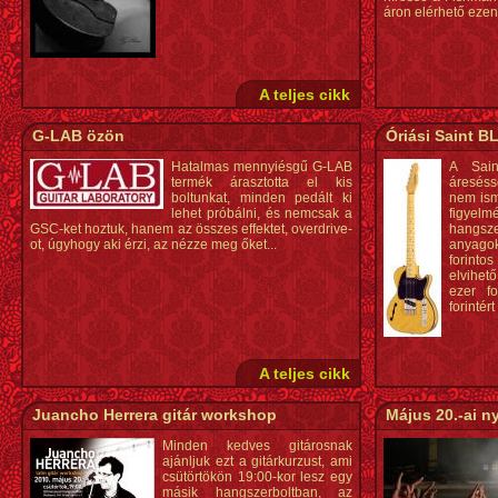
áron elérhető ezen 
A teljes cikk
G-LAB özön
Óriási Saint B
Hatalmas mennyiésgű G-LAB
A Sain
termék árasztotta el kis
áresés
boltunkat, minden pedált ki
nem ism
lehet próbálni, és nemcsak a
figye
GSC-ket hoztuk, hanem az összes effektet, overdrive-
hangs
ot, úgyhogy aki érzi, az nézze meg őket...
anyagok
forint
elvihet
ezer fo
forintér
A teljes cikk
Juancho Herrera gitár workshop
Május 20.-ai ny
Minden kedves gitárosnak
ajánljuk ezt a gitárkurzust, ami
csütörtökön 19:00-kor lesz egy
másik hangszerboltban, az