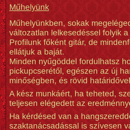
Műhelyünk
Műhelyünkben, sokak megeléged
változatlan lelkesedéssel folyik
Profilunk főként gitár, de mind
ellátjuk a baját.
Minden nyűgöddel fordulhatsz hoz
pickupcserétől, egészen az új h
minőségben, és rövid határidővel
A kész munkáért, ha teheted, s
teljesen elégedett az eredménny
Ha kérdésed van a hangszeredde
szaktanácsadással is szívesen v