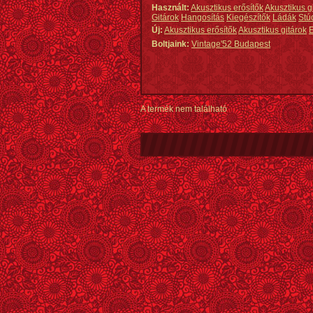
Használt:
Akusztikus erősítők
Akusztikus g
Gitárok
Hangosítás
Kiegészítők
Ládák
Stú
Új:
Akusztikus erősítők
Akusztikus gitárok
E
Boltjaink:
Vintage'52 Budapest
A termék nem található