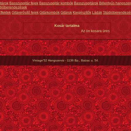
itárok
Basszusgitár fejek
Basszusgitár kombók
Basszusgitárok
Billentyűs hangszer
dióberendezések
ffektek
Gitárerősítő fejek
Gitárkombók
Gitárok
Kiegészítők
Ládák
Stúdióberendezé
Kosár tartalma
Az ön kosara üres
Vintage'52 Hangszerviz - 1136 Bp., Balzac u. 54.