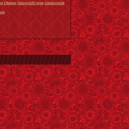
ek
Effektek
Gitárerősítő fejek
Gitárkombók
sek