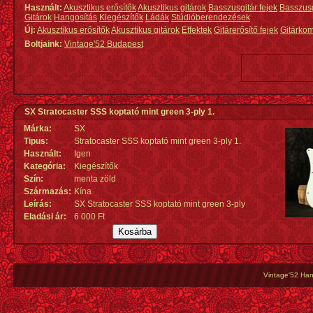
Használt:
Akusztikus erősítők
Akusztikus gitárok
Basszusgitár fejek
Basszus
Gitárok
Hangosítás
Kiegészítők
Ládák
Stúdióberendezések
Új:
Akusztikus erősítők
Akusztikus gitárok
Effektek
Gitárerősítő fejek
Gitárko
Boltjaink:
Vintage'52 Budapest
SX Stratocaster SSS koptató mint green 3-ply 1.
Márka:
SX
Tipus:
Stratocaster SSS koptató mint green 3-ply 1.
Használt:
Igen
Kategória:
Kiegészítők
Szín:
menta zöld
Származás
:
Kína
Leírás:
SX Stratocaster SSS koptató mint green 3-ply
Eladási ár:
6 000 Ft
Vintage'52 Hang