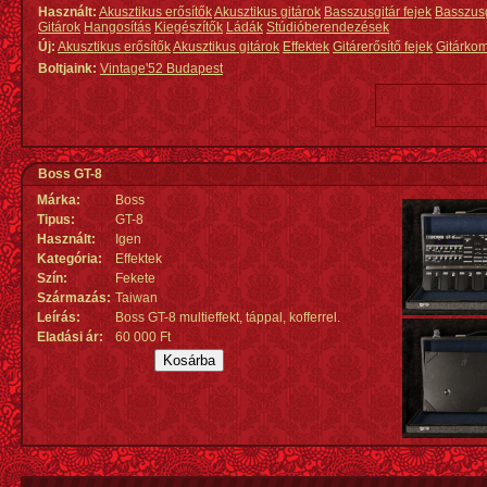
Használt:
Akusztikus erősítők
Akusztikus gitárok
Basszusgitár fejek
Basszus
Gitárok
Hangosítás
Kiegészítők
Ládák
Stúdióberendezések
Új:
Akusztikus erősítők
Akusztikus gitárok
Effektek
Gitárerősítő fejek
Gitárko
Boltjaink:
Vintage'52 Budapest
Boss GT-8
Márka:
Boss
Tipus:
GT-8
Használt:
Igen
Kategória:
Effektek
Szín:
Fekete
Származás
:
Taiwan
Leírás:
Boss GT-8 multieffekt, táppal, kofferrel.
Eladási ár:
60 000 Ft